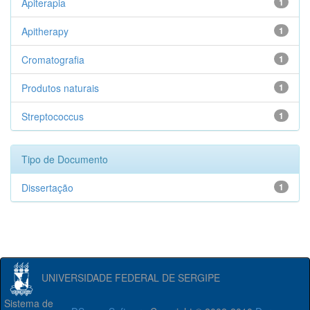
Apiterapia
1
Apitherapy
1
Cromatografia
1
Produtos naturais
1
Streptococcus
1
Tipo de Documento
Dissertação
1
UNIVERSIDADE FEDERAL DE SERGIPE
Sistema de