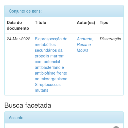
Conjunto de itens:
Data do
Título
Autor(es)
Tipo
documento
24-Mar-2022
Bioprospecção de
Andrade,
Dissertação
metabólitos
Rosana
secundários da
Moura
própolis marrom
com potencial
antibacteriano e
antibiofilme frente
ao microrganismo
Streptococcus
mutans
Busca facetada
Assunto