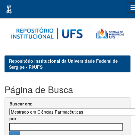
Skip
navigation
Repositório Institucional da Universidade Federal de
Sergipe - RI/UFS
Página de Busca
Buscar em:
por