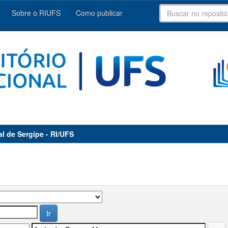
Sobre o RIUFS
Como publicar
al de Sergipe - RI/UFS