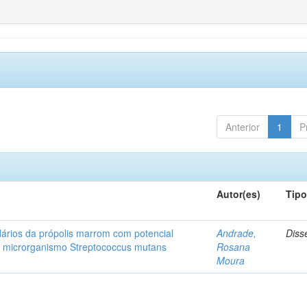
Anterior
1
P
Autor(es)
Tip
ários da própolis marrom com potencial
Andrade,
Diss
 ao microrganismo Streptococcus mutans
Rosana
Moura