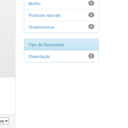
Biofilm
1
Produtos naturais
1
Streptococcus
1
Tipo de Documento
Dissertação
1