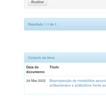
Resultado 1-1 de 1.
Conjunto de itens:
Data do
Título
documento
24-Mar-2022
Bioprospecção de metabólitos secund
antibacteriano e antibiofilme frente