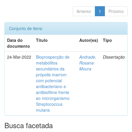
Anterior
1
Próximo
Conjunto de itens:
Data do
Título
Autor(es)
Tipo
documento
24-Mar-2022
Bioprospecção de
Andrade,
Dissertação
metabólitos
Rosana
secundários da
Moura
própolis marrom
com potencial
antibacteriano e
antibiofilme frente
ao microrganismo
Streptococcus
mutans
Busca facetada