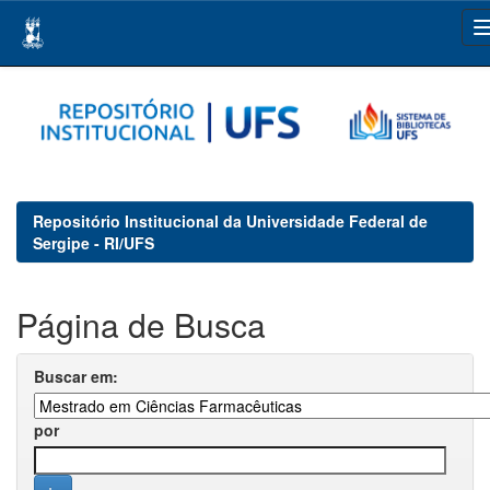
Skip
navigation
Repositório Institucional da Universidade Federal de
Sergipe - RI/UFS
Página de Busca
Buscar em:
por