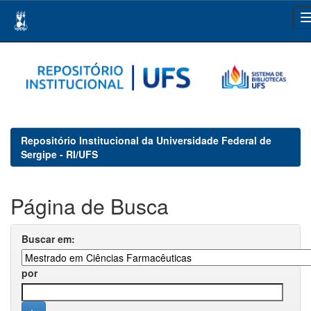
Skip
navigation
Repositório Institucional da Universidade Federal de
Sergipe - RI/UFS
Página de Busca
Buscar em:
por