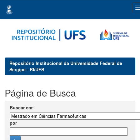
Skip
navigation
Repositório Institucional da Universidade Federal de
Sergipe - RI/UFS
Página de Busca
Buscar em:
por