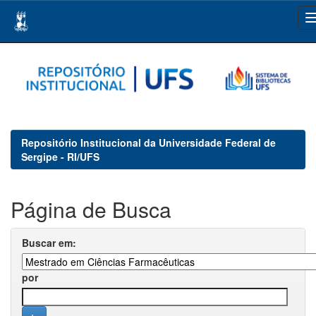
Skip
navigation
Repositório Institucional da Universidade Federal de
Sergipe - RI/UFS
Página de Busca
Buscar em:
por