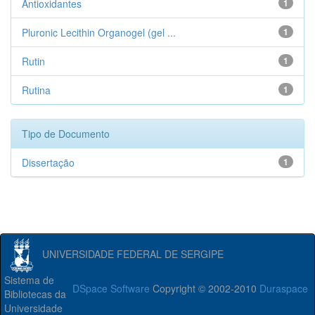
Antioxidantes
1
Pluronic Lecithin Organogel (gel ...
1
Rutin
1
Rutina
1
Tipo de Documento
Dissertação
1
UNIVERSIDADE FEDERAL DE SERGIPE
Sistema de
DSpace Software
Copyright © 2002-2010
Duraspace
Bibliotecas da
Universidade