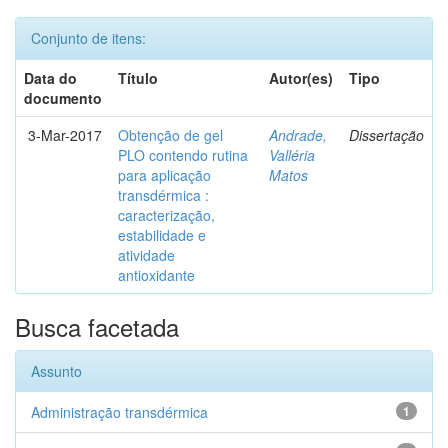
Conjunto de itens:
Data do
Título
Autor(es)
Tipo
documento
3-Mar-2017
Obtenção de gel
Andrade,
Dissertação
PLO contendo rutina
Valléria
para aplicação
Matos
transdérmica :
caracterização,
estabilidade e
atividade
antioxidante
Busca facetada
Assunto
Administração transdérmica
1