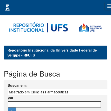
Skip
navigation
Repositório Institucional da Universidade Federal de
Sergipe - RI/UFS
Página de Busca
Buscar em:
por