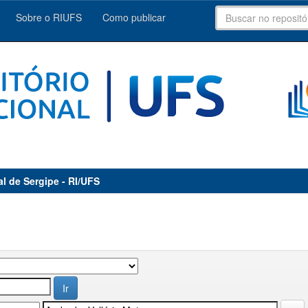
Sobre o RIUFS
Como publicar
al de Sergipe - RI/UFS