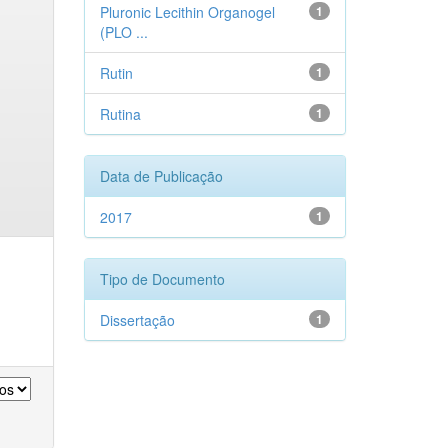
Pluronic Lecithin Organogel
1
(PLO ...
Rutin
1
Rutina
1
Data de Publicação
2017
1
Tipo de Documento
Dissertação
1