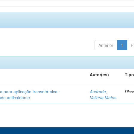
Anterior
1
P
Autor(es)
Tip
a para aplicação transdérmica :
Andrade,
Diss
dade antioxidante
Valléria Matos