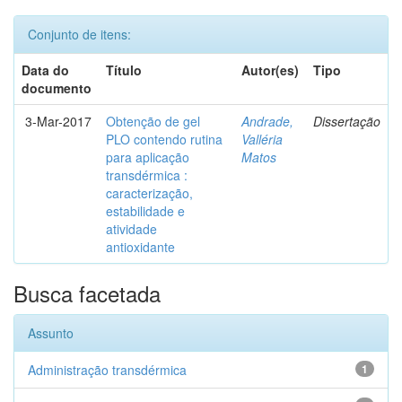
Conjunto de itens:
Data do
Título
Autor(es)
Tipo
documento
3-Mar-2017
Obtenção de gel
Andrade,
Dissertação
PLO contendo rutina
Valléria
para aplicação
Matos
transdérmica :
caracterização,
estabilidade e
atividade
antioxidante
Busca facetada
Assunto
Administração transdérmica
1