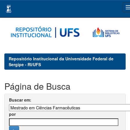
Skip
navigation
Repositório Institucional da Universidade Federal de
Sergipe - RI/UFS
Página de Busca
Buscar em:
por