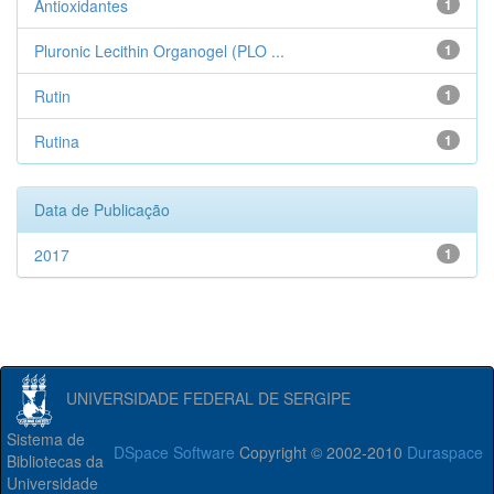
Antioxidantes
1
Pluronic Lecithin Organogel (PLO ...
1
Rutin
1
Rutina
1
Data de Publicação
2017
1
UNIVERSIDADE FEDERAL DE SERGIPE
Sistema de
DSpace Software
Copyright © 2002-2010
Duraspace
Bibliotecas da
Universidade