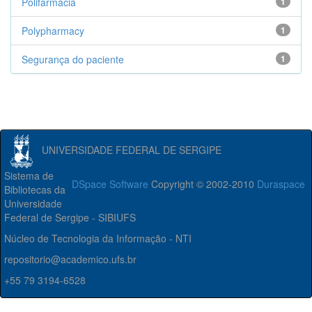
Polifarmácia
1
Polypharmacy
1
Segurança do paciente
1
UNIVERSIDADE FEDERAL DE SERGIPE
Sistema de
DSpace Software
Copyright © 2002-2010
Duraspace
Bibliotecas da
Universidade
Federal de Sergipe - SIBIUFS
Núcleo de Tecnologia da Informação - NTI
repositorio@academico.ufs.br
+55 79 3194-6528