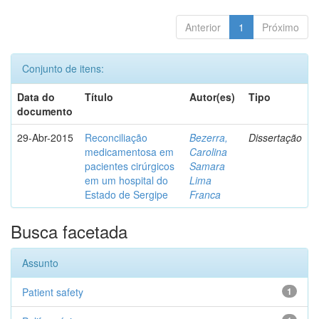
Anterior
1
Próximo
Conjunto de itens:
Data do
Título
Autor(es)
Tipo
documento
29-Abr-2015
Reconciliação
Bezerra,
Dissertação
medicamentosa em
Carolina
pacientes cirúrgicos
Samara
em um hospital do
Lima
Estado de Sergipe
Franca
Busca facetada
Assunto
Patient safety
1