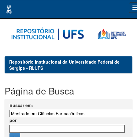
Skip
navigation
Repositório Institucional da Universidade Federal de
Sergipe - RI/UFS
Página de Busca
Buscar em:
por