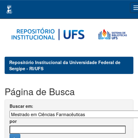
Skip
navigation
Repositório Institucional da Universidade Federal de
Sergipe - RI/UFS
Página de Busca
Buscar em:
por