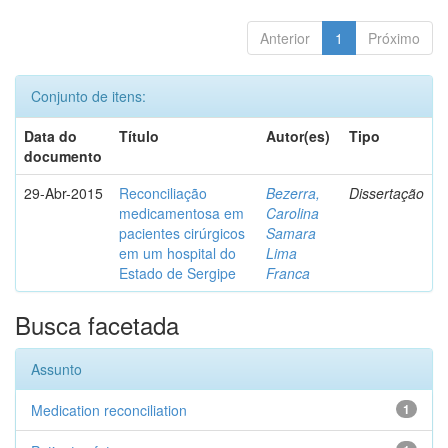
Anterior
1
Próximo
Conjunto de itens:
Data do
Título
Autor(es)
Tipo
documento
29-Abr-2015
Reconciliação
Bezerra,
Dissertação
medicamentosa em
Carolina
pacientes cirúrgicos
Samara
em um hospital do
Lima
Estado de Sergipe
Franca
Busca facetada
Assunto
Medication reconciliation
1