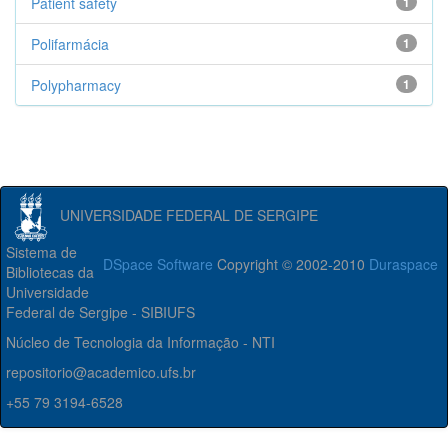
Patient safety
1
Polifarmácia
1
Polypharmacy
1
UNIVERSIDADE FEDERAL DE SERGIPE
Sistema de
DSpace Software
Copyright © 2002-2010
Duraspace
Bibliotecas da
Universidade
Federal de Sergipe - SIBIUFS
Núcleo de Tecnologia da Informação - NTI
repositorio@academico.ufs.br
+55 79 3194-6528