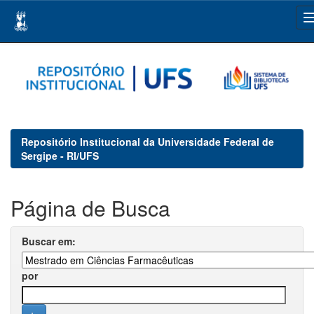
Skip
navigation
Repositório Institucional da Universidade Federal de
Sergipe - RI/UFS
Página de Busca
Buscar em:
por