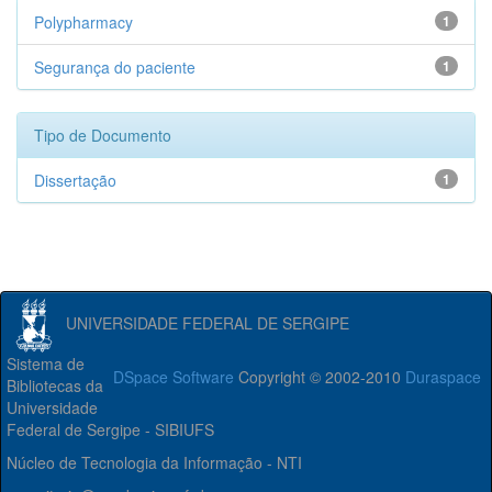
Polypharmacy
1
Segurança do paciente
1
Tipo de Documento
Dissertação
1
UNIVERSIDADE FEDERAL DE SERGIPE
Sistema de
DSpace Software
Copyright © 2002-2010
Duraspace
Bibliotecas da
Universidade
Federal de Sergipe - SIBIUFS
Núcleo de Tecnologia da Informação - NTI