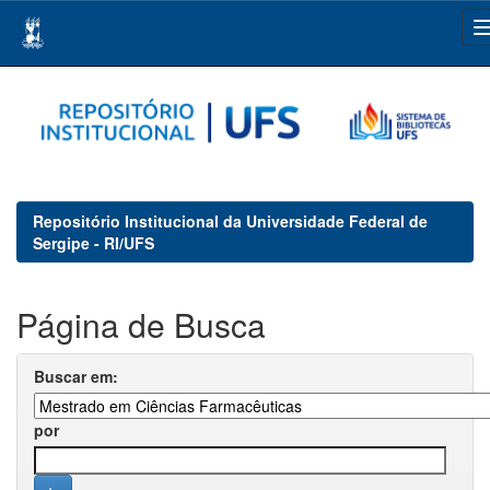
Skip
navigation
Repositório Institucional da Universidade Federal de
Sergipe - RI/UFS
Página de Busca
Buscar em:
por