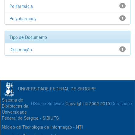
Polifarmácia
1
Polypharmacy
1
Tipo de Documento
Dissertação
1
UNIVERSIDADE FEDERAL DE SERGIPE
Sistema de
DSpace Software
Copyright © 2002-2010
Duraspace
Bibliotecas da
Universidade
Federal de Sergipe - SIBIUFS
Núcleo de Tecnologia da Informação - NTI