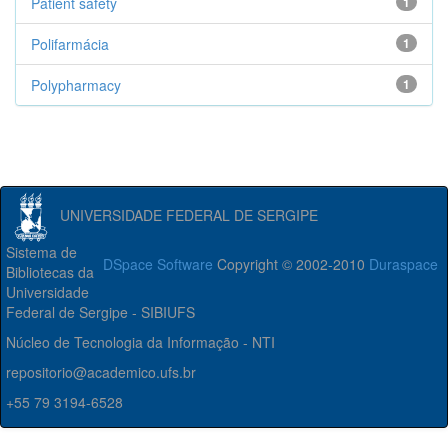
Patient safety
1
Polifarmácia
1
Polypharmacy
1
UNIVERSIDADE FEDERAL DE SERGIPE
Sistema de
DSpace Software
Copyright © 2002-2010
Duraspace
Bibliotecas da
Universidade
Federal de Sergipe - SIBIUFS
Núcleo de Tecnologia da Informação - NTI
repositorio@academico.ufs.br
+55 79 3194-6528