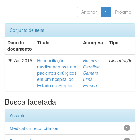
Anterior
1
Próximo
Conjunto de itens:
Data do
Título
Autor(es)
Tipo
documento
29-Abr-2015
Reconciliação
Bezerra,
Dissertação
medicamentosa em
Carolina
pacientes cirúrgicos
Samara
em um hospital do
Lima
Estado de Sergipe
Franca
Busca facetada
Assunto
Medication reconciliation
1