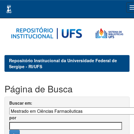
Skip
navigation
Repositório Institucional da Universidade Federal de
Sergipe - RI/UFS
Página de Busca
Buscar em:
por