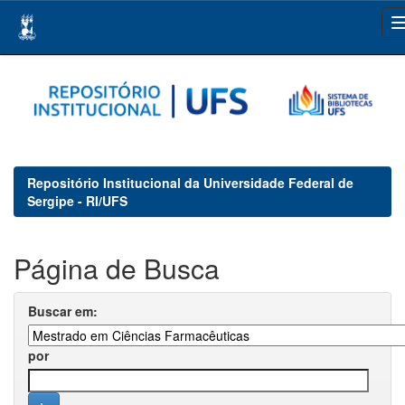
Skip
navigation
Repositório Institucional da Universidade Federal de
Sergipe - RI/UFS
Página de Busca
Buscar em:
por