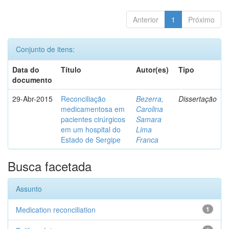
Anterior
1
Próximo
Conjunto de itens:
Data do
Título
Autor(es)
Tipo
documento
29-Abr-2015
Reconciliação
Bezerra,
Dissertação
medicamentosa em
Carolina
pacientes cirúrgicos
Samara
em um hospital do
Lima
Estado de Sergipe
Franca
Busca facetada
Assunto
Medication reconciliation
1