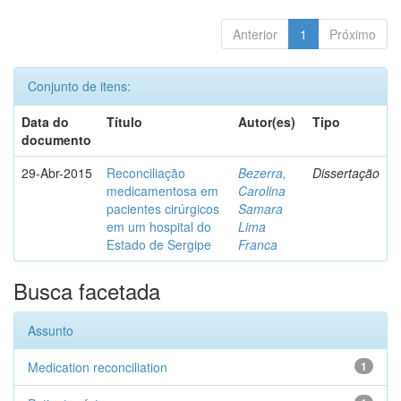
Anterior
1
Próximo
Conjunto de itens:
Data do
Título
Autor(es)
Tipo
documento
29-Abr-2015
Reconciliação
Bezerra,
Dissertação
medicamentosa em
Carolina
pacientes cirúrgicos
Samara
em um hospital do
Lima
Estado de Sergipe
Franca
Busca facetada
Assunto
Medication reconciliation
1