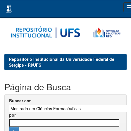
Skip
navigation
Repositório Institucional da Universidade Federal de
Sergipe - RI/UFS
Página de Busca
Buscar em:
por