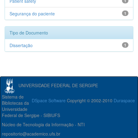
Patient safety
1
Segurança do paciente
1
Tipo de Documento
Dissertação
1
UNIVERSIDADE FEDERAL DE SERGIPE
Sistema de
DSpace Software
Copyright © 2002-2010
Duraspace
Bibliotecas da
Universidade
Federal de Sergipe - SIBIUFS
Núcleo de Tecnologia da Informação - NTI
repositorio@academico.ufs.br