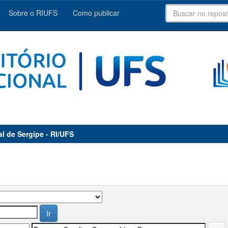
Sobre o RIUFS
Como publicar
al de Sergipe - RI/UFS