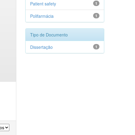
Patient safety
1
Polifarmácia
1
Tipo de Documento
Dissertação
1