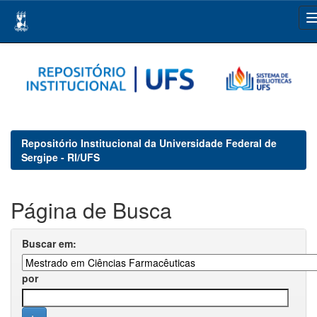
Skip
navigation
Repositório Institucional da Universidade Federal de
Sergipe - RI/UFS
Página de Busca
Buscar em:
por