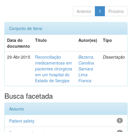
Anterior
1
Próximo
Conjunto de itens:
Data do
Título
Autor(es)
Tipo
documento
29-Abr-2015
Reconciliação
Bezerra,
Dissertação
medicamentosa em
Carolina
pacientes cirúrgicos
Samara
em um hospital do
Lima
Estado de Sergipe
Franca
Busca facetada
Assunto
Patient safety
1