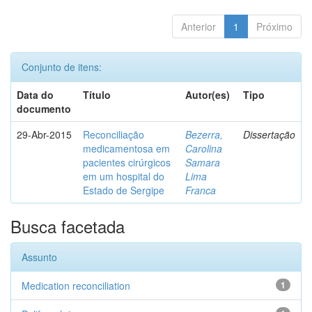
Anterior
1
Próximo
Conjunto de itens:
Data do
Título
Autor(es)
Tipo
documento
29-Abr-2015
Reconciliação
Bezerra,
Dissertação
medicamentosa em
Carolina
pacientes cirúrgicos
Samara
em um hospital do
Lima
Estado de Sergipe
Franca
Busca facetada
Assunto
Medication reconciliation
1