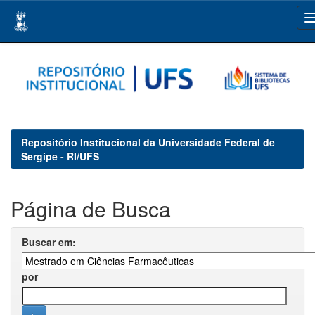
Skip
navigation
Repositório Institucional da Universidade Federal de
Sergipe - RI/UFS
Página de Busca
Buscar em:
por