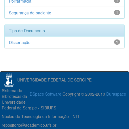
Polifarmácia
1
Segurança do paciente
1
Tipo de Documento
Dissertação
1
UNIVERSIDADE FEDERAL DE SERGIPE
Sistema de
DSpace Software
Copyright © 2002-2010
Duraspace
Bibliotecas da
Universidade
Federal de Sergipe - SIBIUFS
Núcleo de Tecnologia da Informação - NTI
repositorio@academico.ufs.br