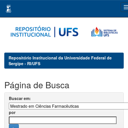
Skip
navigation
Repositório Institucional da Universidade Federal de
Sergipe - RI/UFS
Página de Busca
Buscar em:
por