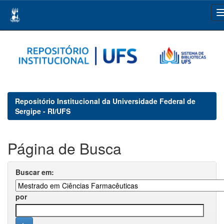
Skip
navigation
Repositório Institucional da Universidade Federal de
Sergipe - RI/UFS
Página de Busca
Buscar em:
por