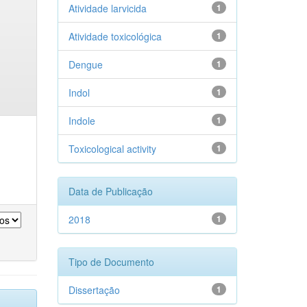
Atividade larvicida
1
Atividade toxicológica
1
Dengue
1
Indol
1
Indole
1
Toxicological activity
1
Data de Publicação
2018
1
Tipo de Documento
Dissertação
1