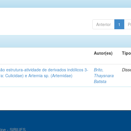
Anterior
1
P
Autor(es)
Tip
ção estrutura-atividade de derivados indólicos 3-
Brito,
Diss
a: Culicidae) e Artemia sp. (Artemidae)
Thaysnara
Batista
gipe - SIBIUFS