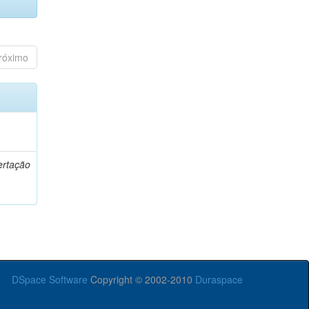
róximo
o
ertação
DSpace Software
Copyright © 2002-2010
Duraspace