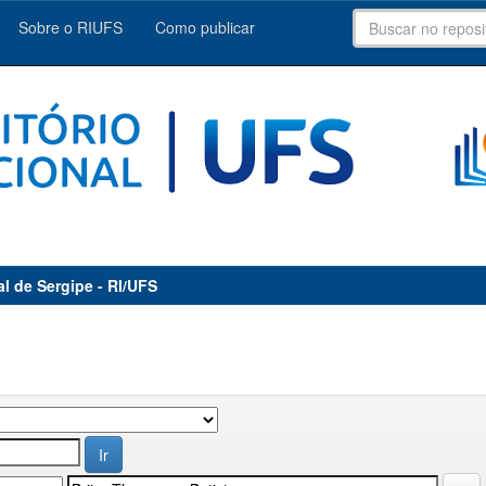
Sobre o RIUFS
Como publicar
al de Sergipe - RI/UFS