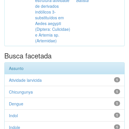
estrutura-atividade
Batista
de derivados
indólicos 3-
substituídos em
Aedes aegypti
(Diptera: Culicidae)
e Artemia sp.
(Artemidae)
Busca facetada
Assunto
Atividade larvicida
1
Chicungunya
1
Dengue
1
Indol
1
Indole
1