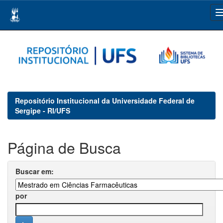
Skip
navigation
Repositório Institucional da Universidade Federal de
Sergipe - RI/UFS
Página de Busca
Buscar em:
por