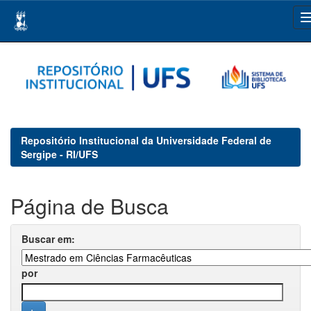
Skip
navigation
Repositório Institucional da Universidade Federal de
Sergipe - RI/UFS
Página de Busca
Buscar em:
por