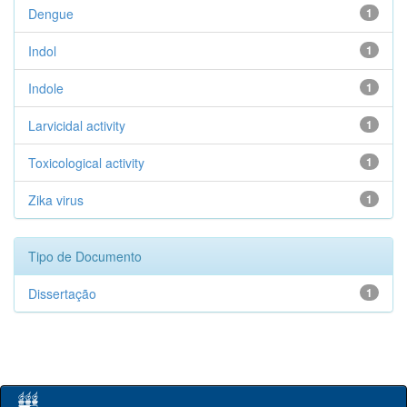
Dengue
1
Indol
1
Indole
1
Larvicidal activity
1
Toxicological activity
1
Zika virus
1
Tipo de Documento
Dissertação
1