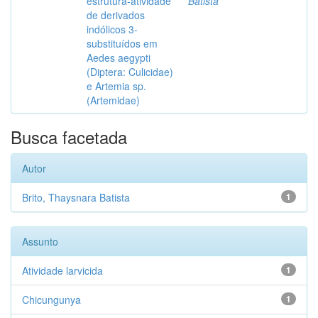
estrutura-atividade
Batista
de derivados
indólicos 3-
substituídos em
Aedes aegypti
(Diptera: Culicidae)
e Artemia sp.
(Artemidae)
Busca facetada
Autor
Brito, Thaysnara Batista
1
Assunto
Atividade larvicida
1
Chicungunya
1