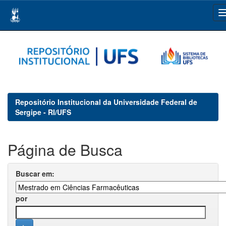
Skip
navigation
Repositório Institucional da Universidade Federal de
Sergipe - RI/UFS
Página de Busca
Buscar em:
por