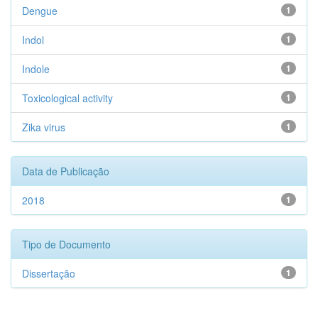
Dengue
1
Indol
1
Indole
1
Toxicological activity
1
Zika virus
1
Data de Publicação
2018
1
Tipo de Documento
Dissertação
1