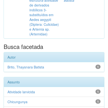
estrutura-atividade
Batista
de derivados
indólicos 3-
substituídos em
Aedes aegypti
(Diptera: Culicidae)
e Artemia sp.
(Artemidae)
Busca facetada
Autor
Brito, Thaysnara Batista
1
Assunto
Atividade larvicida
1
Chicungunya
1