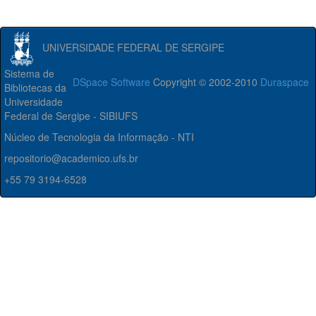
UNIVERSIDADE FEDERAL DE SERGIPE
Sistema de
DSpace Software
Copyright © 2002-2010
Duraspace
Bibliotecas da
Universidade
Federal de Sergipe - SIBIUFS
Núcleo de Tecnologia da Informação - NTI
repositorio@academico.ufs.br
+55 79 3194-6528