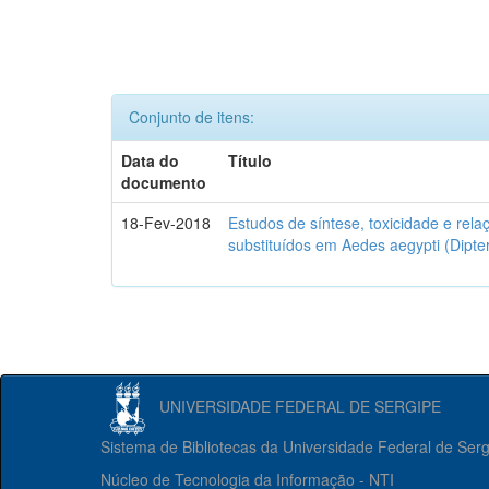
Conjunto de itens:
Data do
Título
documento
18-Fev-2018
Estudos de síntese, toxicidade e rela
substituídos em Aedes aegypti (Dipter
UNIVERSIDADE FEDERAL DE SERGIPE
Sistema de Bibliotecas da Universidade Federal de Ser
Núcleo de Tecnologia da Informação - NTI