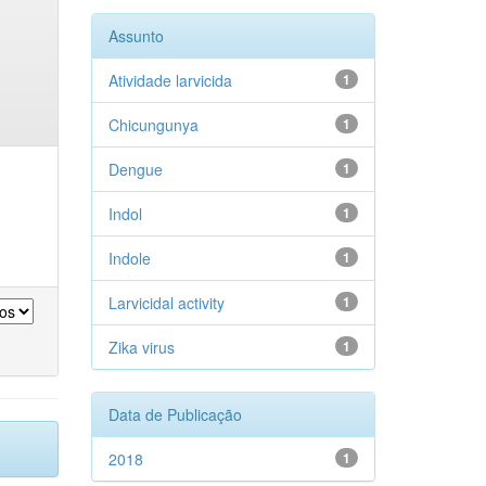
Assunto
Atividade larvicida
1
Chicungunya
1
Dengue
1
Indol
1
Indole
1
Larvicidal activity
1
Zika virus
1
Data de Publicação
2018
1