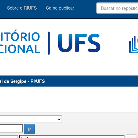
Sobre o RIUFS
Como publicar
al de Sergipe - RI/UFS