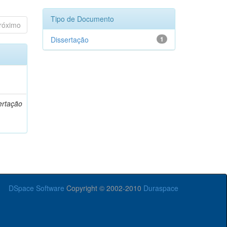
Tipo de Documento
róximo
Dissertação
1
o
ertação
DSpace Software
Copyright © 2002-2010
Duraspace