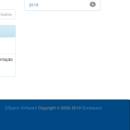
2018
1
róximo
o
ertação
DSpace Software
Copyright © 2002-2010
Duraspace