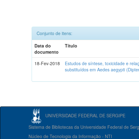
Conjunto de itens:
Data do
Título
documento
18-Fev-2018
Estudos de síntese, toxicidade e rela
substituídos em Aedes aegypti (Dipter
UNIVERSIDADE FEDERAL DE SERGIPE
Sistema de Bibliotecas da Universidade Federal de Ser
Núcleo de Tecnologia da Informação - NTI