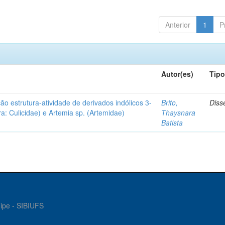
Anterior
1
P
Autor(es)
Tip
ção estrutura-atividade de derivados indólicos 3-
Brito,
Diss
a: Culicidae) e Artemia sp. (Artemidae)
Thaysnara
Batista
gipe - SIBIUFS