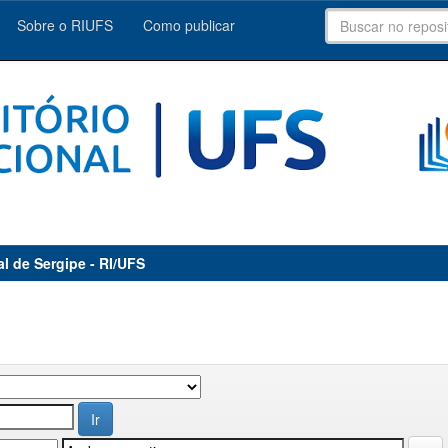
Sobre o RIUFS
Como publicar
al de Sergipe - RI/UFS