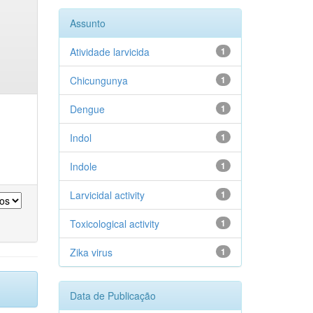
Assunto
Atividade larvicida
1
Chicungunya
1
Dengue
1
Indol
1
Indole
1
Larvicidal activity
1
Toxicological activity
1
Zika virus
1
Data de Publicação