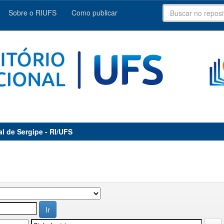
Sobre o RIUFS
Como publicar
al de Sergipe - RI/UFS