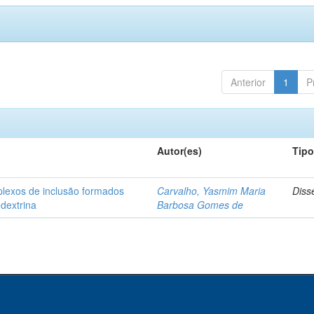
Anterior
1
P
Autor(es)
Tip
plexos de inclusão formados
Carvalho, Yasmim Maria
Diss
odextrina
Barbosa Gomes de