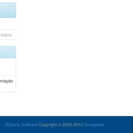
róximo
o
ertação
DSpace Software
Copyright © 2002-2010
Duraspace