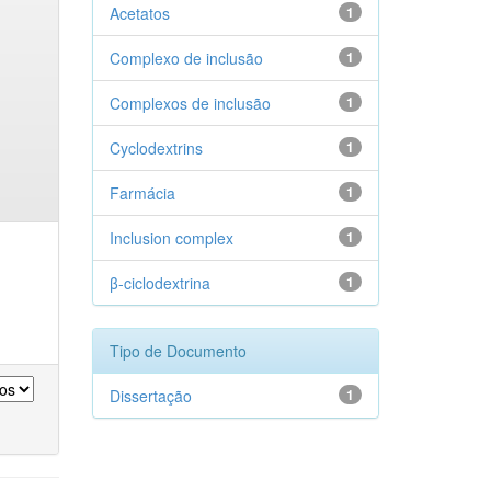
Acetatos
1
Complexo de inclusão
1
Complexos de inclusão
1
Cyclodextrins
1
Farmácia
1
Inclusion complex
1
β-ciclodextrina
1
Tipo de Documento
Dissertação
1