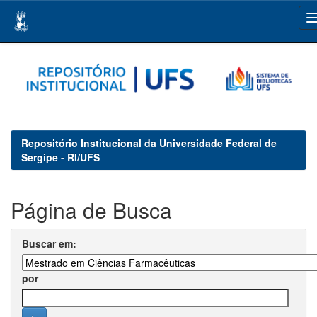
Skip
navigation
Repositório Institucional da Universidade Federal de
Sergipe - RI/UFS
Página de Busca
Buscar em:
por