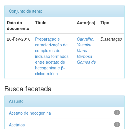
Conjunto de itens:
Data do
Título
Autor(es)
Tipo
documento
26-Fev-2016
Preparação e
Carvalho,
Dissertação
caracterização de
Yasmim
complexos de
Maria
inclusão formados
Barbosa
entre acetato de
Gomes de
hecogenina e β-
ciclodextrina
Busca facetada
Assunto
Acetato de hecogenina
1
Acetatos
1