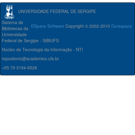
UNIVERSIDADE FEDERAL DE SERGIPE
Sistema de
DSpace Software
Copyright © 2002-2010
Duraspace
Bibliotecas da
Universidade
Federal de Sergipe - SIBIUFS
Núcleo de Tecnologia da Informação - NTI
repositorio@academico.ufs.br
+55 79 3194-6528