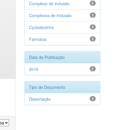
Complexo de inclusão
1
Complexos de inclusão
1
Cyclodextrins
1
Farmácia
1
Data de Publicação
2016
1
Tipo de Documento
Dissertação
1