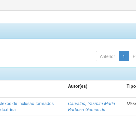
Anterior
1
P
Autor(es)
Tip
plexos de inclusão formados
Carvalho, Yasmim Maria
Diss
odextrina
Barbosa Gomes de