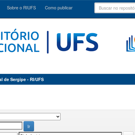
Sobre o RIUFS
Como publicar
al de Sergipe - RI/UFS