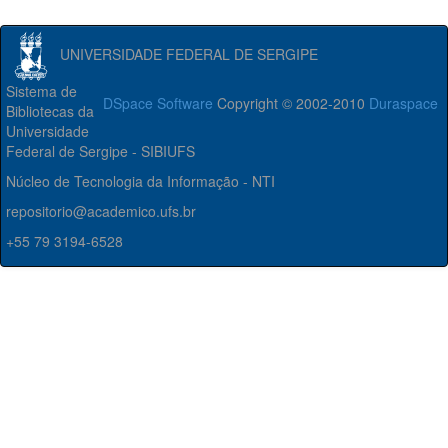
UNIVERSIDADE FEDERAL DE SERGIPE
Sistema de
DSpace Software
Copyright © 2002-2010
Duraspace
Bibliotecas da
Universidade
Federal de Sergipe - SIBIUFS
Núcleo de Tecnologia da Informação - NTI
repositorio@academico.ufs.br
+55 79 3194-6528