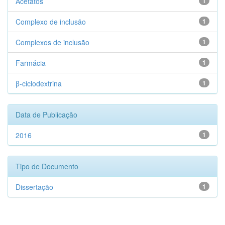
Acetatos
1
Complexo de inclusão
1
Complexos de inclusão
1
Farmácia
1
β-ciclodextrina
1
Data de Publicação
2016
1
Tipo de Documento
Dissertação
1