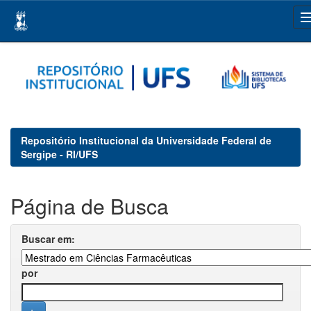
Skip
navigation
Repositório Institucional da Universidade Federal de
Sergipe - RI/UFS
Página de Busca
Buscar em:
por