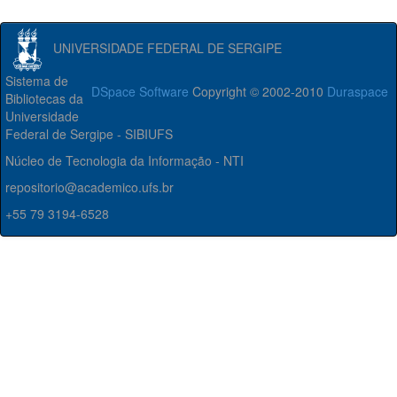
UNIVERSIDADE FEDERAL DE SERGIPE
Sistema de
DSpace Software
Copyright © 2002-2010
Duraspace
Bibliotecas da
Universidade
Federal de Sergipe - SIBIUFS
Núcleo de Tecnologia da Informação - NTI
repositorio@academico.ufs.br
+55 79 3194-6528