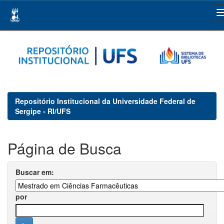
Skip
navigation
Repositório Institucional da Universidade Federal de
Sergipe - RI/UFS
Página de Busca
Buscar em:
por