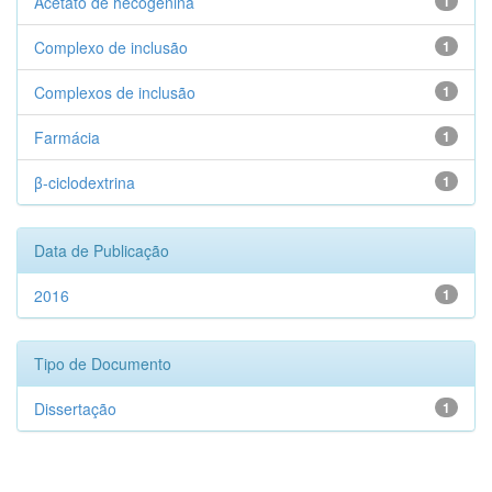
Acetato de hecogenina
1
Complexo de inclusão
1
Complexos de inclusão
1
Farmácia
1
β-ciclodextrina
1
Data de Publicação
2016
1
Tipo de Documento
Dissertação
1