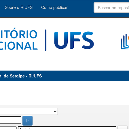
Sobre o RIUFS
Como publicar
al de Sergipe - RI/UFS