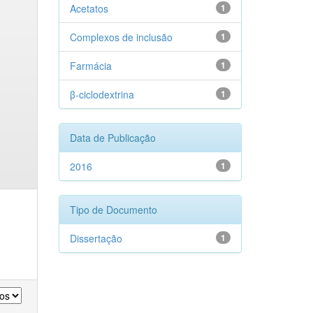
Acetatos
1
Complexos de inclusão
1
Farmácia
1
β-ciclodextrina
1
Data de Publicação
2016
1
Tipo de Documento
Dissertação
1