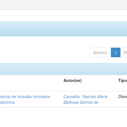
Anterior
1
P
Autor(es)
Tip
plexos de inclusão formados
Carvalho, Yasmim Maria
Diss
odextrina
Barbosa Gomes de