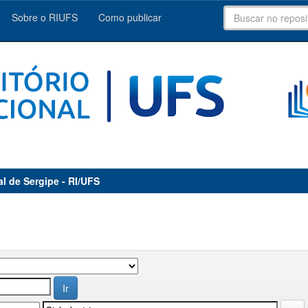
Sobre o RIUFS
Como publicar
al de Sergipe - RI/UFS