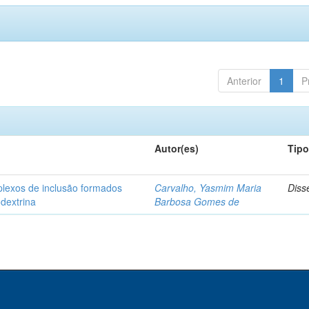
Anterior
1
P
Autor(es)
Tip
plexos de inclusão formados
Carvalho, Yasmim Maria
Diss
odextrina
Barbosa Gomes de