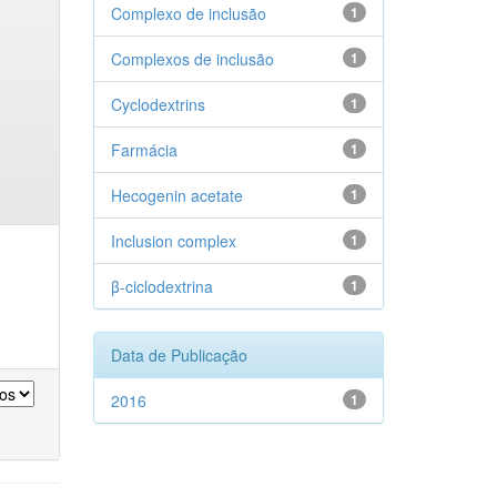
Complexo de inclusão
1
Complexos de inclusão
1
Cyclodextrins
1
Farmácia
1
Hecogenin acetate
1
Inclusion complex
1
β-ciclodextrina
1
Data de Publicação
2016
1