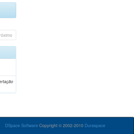
róximo
o
ertação
DSpace Software
Copyright © 2002-2010
Duraspace