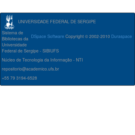
UNIVERSIDADE FEDERAL DE SERGIPE
Sistema de
DSpace Software
Copyright © 2002-2010
Duraspace
Bibliotecas da
Universidade
Federal de Sergipe - SIBIUFS
Núcleo de Tecnologia da Informação - NTI
repositorio@academico.ufs.br
+55 79 3194-6528