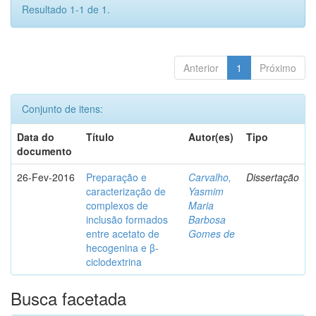
Resultado 1-1 de 1.
Anterior
1
Próximo
Conjunto de itens:
Data do
Título
Autor(es)
Tipo
documento
26-Fev-2016
Preparação e
Carvalho,
Dissertação
caracterização de
Yasmim
complexos de
Maria
inclusão formados
Barbosa
entre acetato de
Gomes de
hecogenina e β-
ciclodextrina
Busca facetada