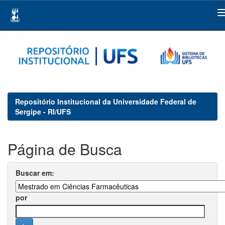
Skip
navigation
Repositório Institucional da Universidade Federal de
Sergipe - RI/UFS
Página de Busca
Buscar em:
por