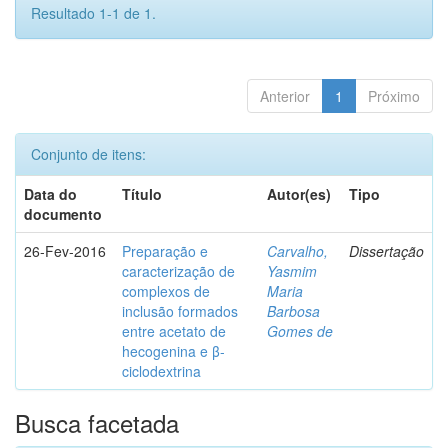
Resultado 1-1 de 1.
Anterior
1
Próximo
Conjunto de itens:
Data do
Título
Autor(es)
Tipo
documento
26-Fev-2016
Preparação e
Carvalho,
Dissertação
caracterização de
Yasmim
complexos de
Maria
inclusão formados
Barbosa
entre acetato de
Gomes de
hecogenina e β-
ciclodextrina
Busca facetada