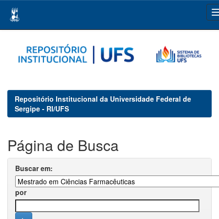
Skip
navigation
Repositório Institucional da Universidade Federal de
Sergipe - RI/UFS
Página de Busca
Buscar em:
por