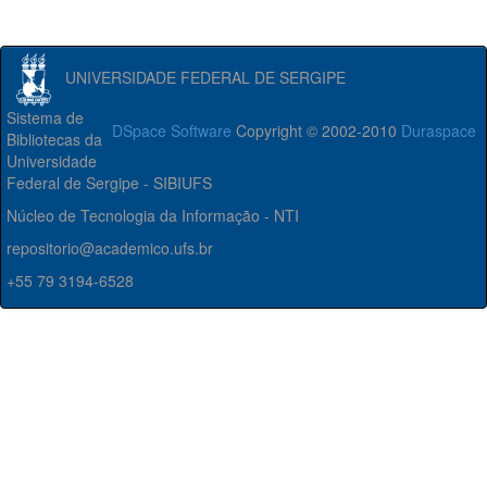
UNIVERSIDADE FEDERAL DE SERGIPE
Sistema de
DSpace Software
Copyright © 2002-2010
Duraspace
Bibliotecas da
Universidade
Federal de Sergipe - SIBIUFS
Núcleo de Tecnologia da Informação - NTI
repositorio@academico.ufs.br
+55 79 3194-6528