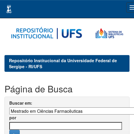
Skip
navigation
Repositório Institucional da Universidade Federal de
Sergipe - RI/UFS
Página de Busca
Buscar em:
por