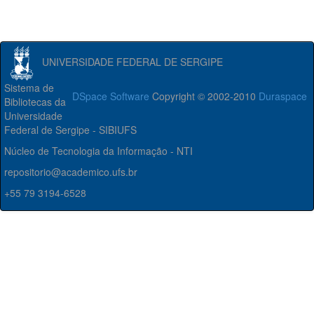
UNIVERSIDADE FEDERAL DE SERGIPE
Sistema de
DSpace Software
Copyright © 2002-2010
Duraspace
Bibliotecas da
Universidade
Federal de Sergipe - SIBIUFS
Núcleo de Tecnologia da Informação - NTI
repositorio@academico.ufs.br
+55 79 3194-6528