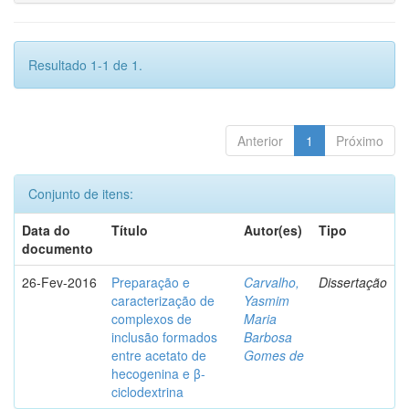
Resultado 1-1 de 1.
Anterior
1
Próximo
Conjunto de itens:
Data do
Título
Autor(es)
Tipo
documento
26-Fev-2016
Preparação e
Carvalho,
Dissertação
caracterização de
Yasmim
complexos de
Maria
inclusão formados
Barbosa
entre acetato de
Gomes de
hecogenina e β-
ciclodextrina