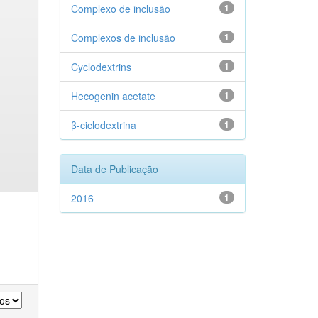
Complexo de inclusão
1
Complexos de inclusão
1
Cyclodextrins
1
Hecogenin acetate
1
β-ciclodextrina
1
Data de Publicação
2016
1