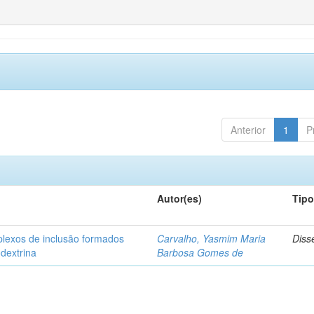
Anterior
1
P
Autor(es)
Tip
plexos de inclusão formados
Carvalho, Yasmim Maria
Diss
odextrina
Barbosa Gomes de