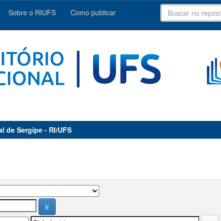
Sobre o RIUFS
Como publicar
al de Sergipe - RI/UFS