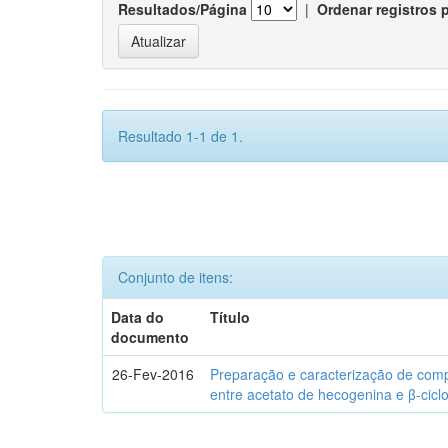
Resultados/Página
|
Ordenar registros 
Resultado 1-1 de 1.
Conjunto de itens:
Data do
Título
documento
26-Fev-2016
Preparação e caracterização de com
entre acetato de hecogenina e β-cicl