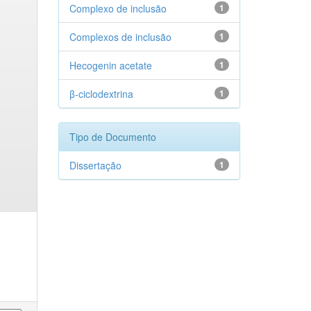
Complexo de inclusão
1
Complexos de inclusão
1
Hecogenin acetate
1
β-ciclodextrina
1
Tipo de Documento
Dissertação
1