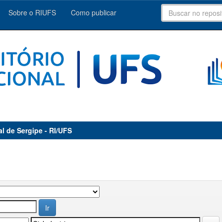
Sobre o RIUFS
Como publicar
al de Sergipe - RI/UFS