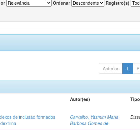
por
Ordenar
Registro(s)
Anterior
1
P
Autor(es)
Tip
plexos de inclusão formados
Carvalho, Yasmim Maria
Diss
odextrina
Barbosa Gomes de