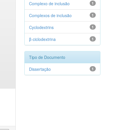
Complexo de inclusão
1
Complexos de inclusão
1
Cyclodextrins
1
β-ciclodextrina
1
Tipo de Documento
Dissertação
1