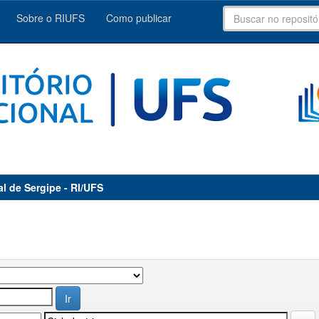
Sobre o RIUFS
Como publicar
al de Sergipe - RI/UFS