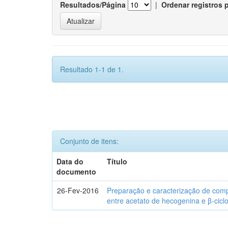
Resultados/Página
|
Ordenar registros 
Resultado 1-1 de 1.
Conjunto de itens:
Data do
Título
documento
26-Fev-2016
Preparação e caracterização de com
entre acetato de hecogenina e β-cicl