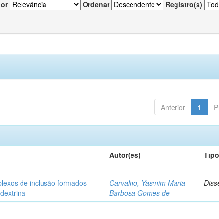
por
Ordenar
Registro(s)
Anterior
1
P
Autor(es)
Tip
plexos de inclusão formados
Carvalho, Yasmim Maria
Diss
odextrina
Barbosa Gomes de