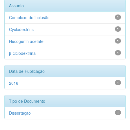
Assunto
Complexo de inclusão
1
Cyclodextrins
1
Hecogenin acetate
1
β-ciclodextrina
1
Data de Publicação
2016
1
Tipo de Documento
Dissertação
1