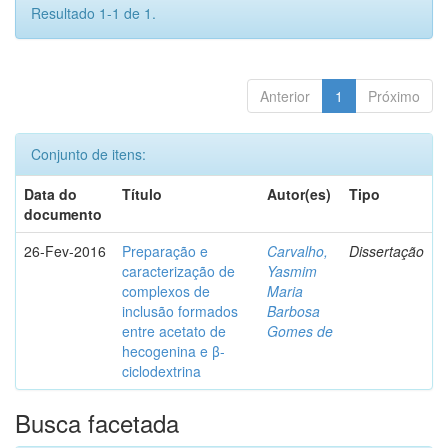
Resultado 1-1 de 1.
Anterior
1
Próximo
Conjunto de itens:
Data do
Título
Autor(es)
Tipo
documento
26-Fev-2016
Preparação e
Carvalho,
Dissertação
caracterização de
Yasmim
complexos de
Maria
inclusão formados
Barbosa
entre acetato de
Gomes de
hecogenina e β-
ciclodextrina
Busca facetada