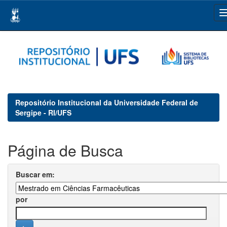
Skip
navigation
Repositório Institucional da Universidade Federal de
Sergipe - RI/UFS
Página de Busca
Buscar em:
por