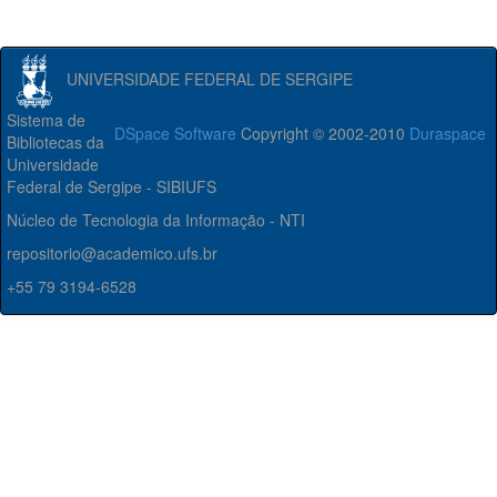
UNIVERSIDADE FEDERAL DE SERGIPE
Sistema de
DSpace Software
Copyright © 2002-2010
Duraspace
Bibliotecas da
Universidade
Federal de Sergipe - SIBIUFS
Núcleo de Tecnologia da Informação - NTI
repositorio@academico.ufs.br
+55 79 3194-6528