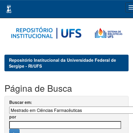
Skip
navigation
Repositório Institucional da Universidade Federal de
Sergipe - RI/UFS
Página de Busca
Buscar em:
por