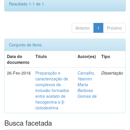
Resultado 1-1 de 1.
Anterior
1
Próximo
Conjunto de itens:
Data do
Título
Autor(es)
Tipo
documento
26-Fev-2016
Preparação e
Carvalho,
Dissertação
caracterização de
Yasmim
complexos de
Maria
inclusão formados
Barbosa
entre acetato de
Gomes de
hecogenina e β-
ciclodextrina
Busca facetada