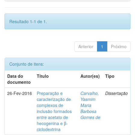
Resultado 1-1 de 1.
Anterior
1
Próximo
Conjunto de itens:
Data do
Título
Autor(es)
Tipo
documento
26-Fev-2016
Preparação e
Carvalho,
Dissertação
caracterização de
Yasmim
complexos de
Maria
inclusão formados
Barbosa
entre acetato de
Gomes de
hecogenina e β-
ciclodextrina