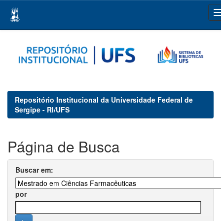
Skip
navigation
Repositório Institucional da Universidade Federal de
Sergipe - RI/UFS
Página de Busca
Buscar em:
por