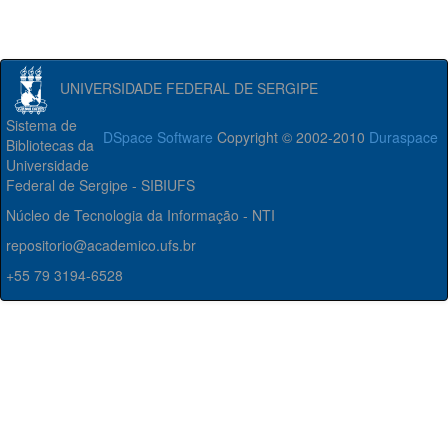
UNIVERSIDADE FEDERAL DE SERGIPE
Sistema de
DSpace Software
Copyright © 2002-2010
Duraspace
Bibliotecas da
Universidade
Federal de Sergipe - SIBIUFS
Núcleo de Tecnologia da Informação - NTI
repositorio@academico.ufs.br
+55 79 3194-6528