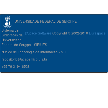
UNIVERSIDADE FEDERAL DE SERGIPE
Sistema de
DSpace Software
Copyright © 2002-2010
Duraspace
Bibliotecas da
Universidade
Federal de Sergipe - SIBIUFS
Núcleo de Tecnologia da Informação - NTI
repositorio@academico.ufs.br
+55 79 3194-6528