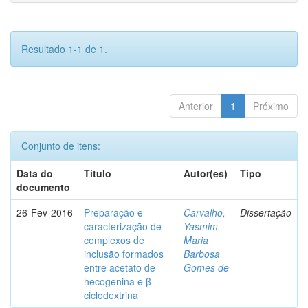
Resultado 1-1 de 1.
Anterior
1
Próximo
Conjunto de itens:
Data do
Título
Autor(es)
Tipo
documento
26-Fev-2016
Preparação e
Carvalho,
Dissertação
caracterização de
Yasmim
complexos de
Maria
inclusão formados
Barbosa
entre acetato de
Gomes de
hecogenina e β-
ciclodextrina