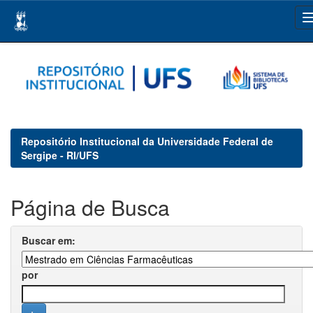
Skip
navigation
Repositório Institucional da Universidade Federal de
Sergipe - RI/UFS
Página de Busca
Buscar em:
por