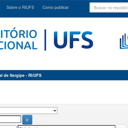
Sobre o RIUFS
Como publicar
al de Sergipe - RI/UFS