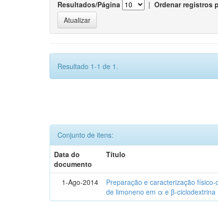
Resultados/Página
|
Ordenar registros 
Resultado 1-1 de 1.
Conjunto de itens:
Data do
Título
documento
1-Ago-2014
Preparação e caracterização físico
de limoneno em α e β-ciclodextrina