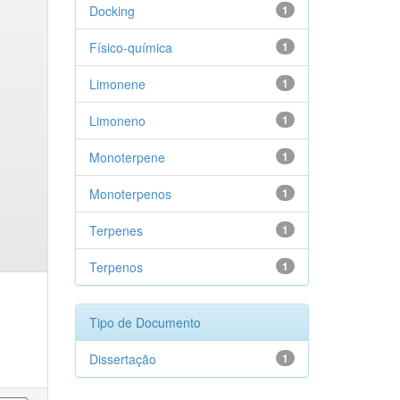
Docking
1
Físico-química
1
Limonene
1
Limoneno
1
Monoterpene
1
Monoterpenos
1
Terpenes
1
Terpenos
1
Tipo de Documento
Dissertação
1