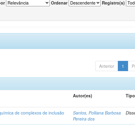
por
Ordenar
Registro(s)
Anterior
1
P
Autor(es)
Tip
-química de complexos de inclusão
Santos, Polliana Barbosa
Diss
Pereira dos