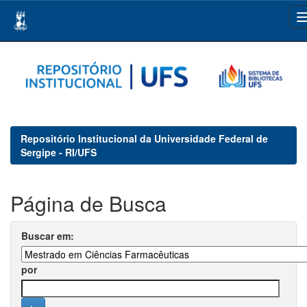
Skip
navigation
Repositório Institucional da Universidade Federal de
Sergipe - RI/UFS
Página de Busca
Buscar em:
por