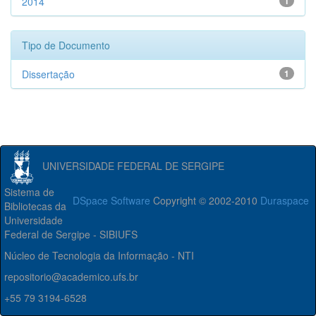
2014
1
Tipo de Documento
Dissertação
1
UNIVERSIDADE FEDERAL DE SERGIPE
Sistema de
DSpace Software
Copyright © 2002-2010
Duraspace
Bibliotecas da
Universidade
Federal de Sergipe - SIBIUFS
Núcleo de Tecnologia da Informação - NTI
repositorio@academico.ufs.br
+55 79 3194-6528