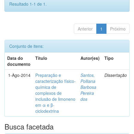
Resultado 1-1 de 1.
Anterior
1
Próximo
Conjunto de itens:
Data do
Título
Autor(es)
Tipo
documento
1-Ago-2014
Preparação e
Santos,
Dissertação
caracterização físico-
Polliana
química de
Barbosa
complexos de
Pereira
inclusão de limoneno
dos
em α e β-
ciclodextrina
Busca facetada