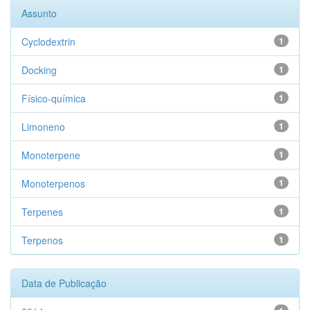
Assunto
Cyclodextrin
1
Docking
1
Físico-química
1
Limoneno
1
Monoterpene
1
Monoterpenos
1
Terpenes
1
Terpenos
1
Data de Publicação