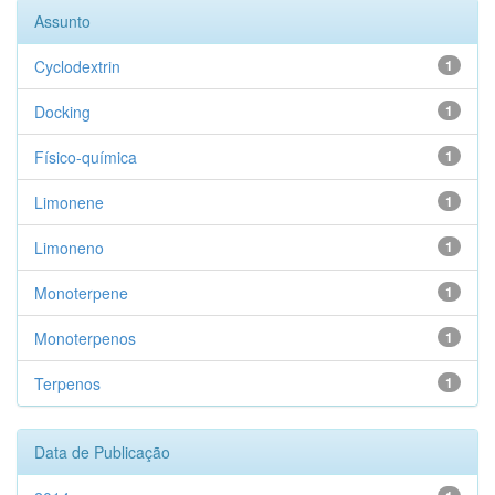
Assunto
Cyclodextrin
1
Docking
1
Físico-química
1
Limonene
1
Limoneno
1
Monoterpene
1
Monoterpenos
1
Terpenos
1
Data de Publicação