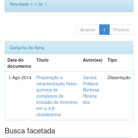
Resultado 1-1 de 1.
Anterior
1
Próximo
Conjunto de itens:
Data do
Título
Autor(es)
Tipo
documento
1-Ago-2014
Preparação e
Santos,
Dissertação
caracterização físico-
Polliana
química de
Barbosa
complexos de
Pereira
inclusão de limoneno
dos
em α e β-
ciclodextrina
Busca facetada