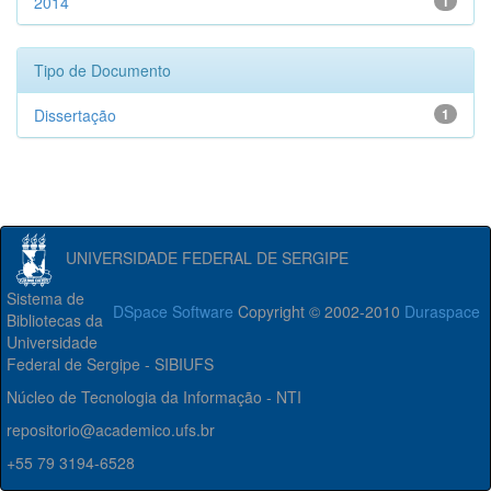
2014
1
Tipo de Documento
Dissertação
1
UNIVERSIDADE FEDERAL DE SERGIPE
Sistema de
DSpace Software
Copyright © 2002-2010
Duraspace
Bibliotecas da
Universidade
Federal de Sergipe - SIBIUFS
Núcleo de Tecnologia da Informação - NTI
repositorio@academico.ufs.br
+55 79 3194-6528