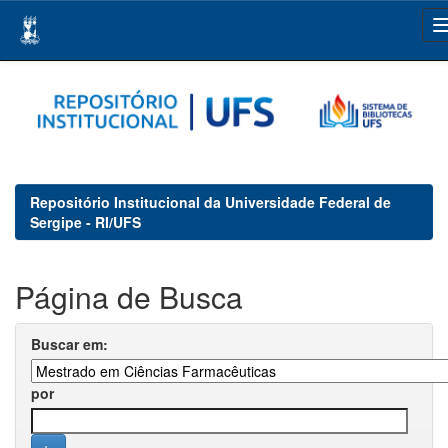
Skip
navigation
Repositório Institucional da Universidade Federal de
Sergipe - RI/UFS
Página de Busca
Buscar em:
por