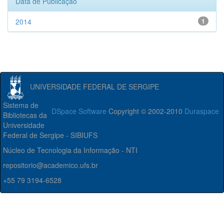
Data de Publicação
2014
1
UNIVERSIDADE FEDERAL DE SERGIPE
Sistema de
DSpace Software
Copyright © 2002-2010
Duraspace
Bibliotecas da
Universidade
Federal de Sergipe - SIBIUFS
Núcleo de Tecnologia da Informação - NTI
repositorio@academico.ufs.br
+55 79 3194-6528