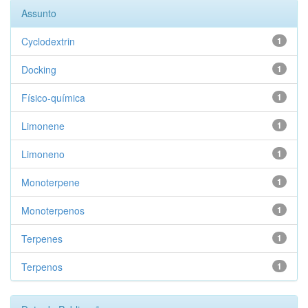
Assunto
Cyclodextrin
1
Docking
1
Físico-química
1
Limonene
1
Limoneno
1
Monoterpene
1
Monoterpenos
1
Terpenes
1
Terpenos
1