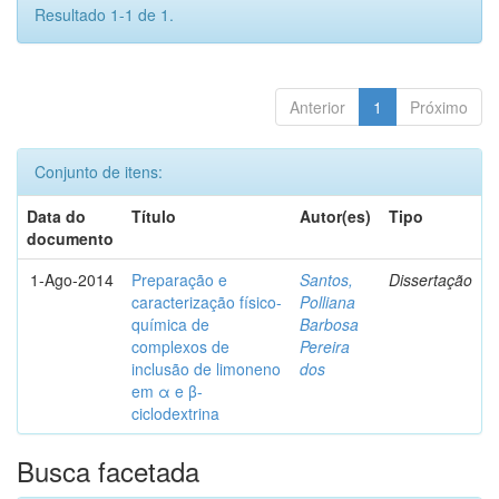
Resultado 1-1 de 1.
Anterior
1
Próximo
Conjunto de itens:
Data do
Título
Autor(es)
Tipo
documento
1-Ago-2014
Preparação e
Santos,
Dissertação
caracterização físico-
Polliana
química de
Barbosa
complexos de
Pereira
inclusão de limoneno
dos
em α e β-
ciclodextrina
Busca facetada