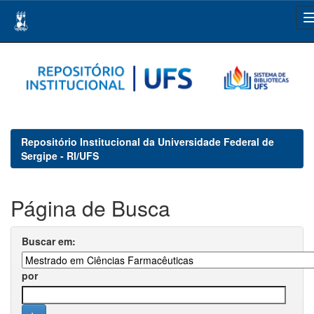
Skip
navigation
Repositório Institucional da Universidade Federal de
Sergipe - RI/UFS
Página de Busca
Buscar em:
por