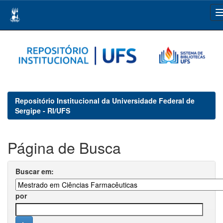
Skip
navigation
Repositório Institucional da Universidade Federal de
Sergipe - RI/UFS
Página de Busca
Buscar em:
por