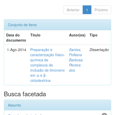
Anterior
1
Próximo
Conjunto de itens:
Data do
Título
Autor(es)
Tipo
documento
1-Ago-2014
Preparação e
Santos,
Dissertação
caracterização físico-
Polliana
química de
Barbosa
complexos de
Pereira
inclusão de limoneno
dos
em α e β-
ciclodextrina
Busca facetada
Assunto