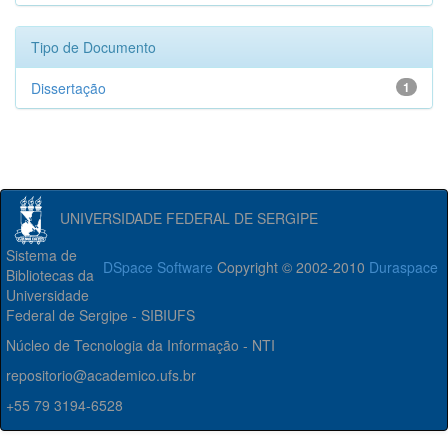
Tipo de Documento
Dissertação
1
UNIVERSIDADE FEDERAL DE SERGIPE
Sistema de
DSpace Software
Copyright © 2002-2010
Duraspace
Bibliotecas da
Universidade
Federal de Sergipe - SIBIUFS
Núcleo de Tecnologia da Informação - NTI
repositorio@academico.ufs.br
+55 79 3194-6528