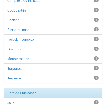
Complexo de inclusão
1
Cyclodextrin
1
Docking
1
Físico-química
1
Inclusion complex
1
Limoneno
1
Monoterpenos
1
Terpenes
1
Terpenos
1
Data de Publicação
2014
1