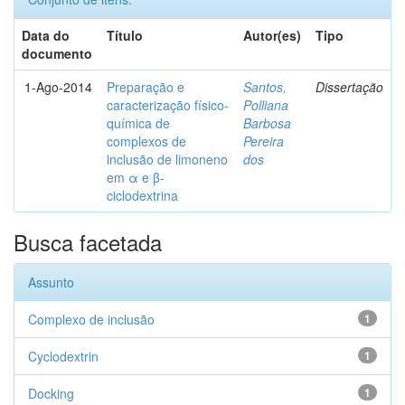
Data do
Título
Autor(es)
Tipo
documento
1-Ago-2014
Preparação e
Santos,
Dissertação
caracterização físico-
Polliana
química de
Barbosa
complexos de
Pereira
inclusão de limoneno
dos
em α e β-
ciclodextrina
Busca facetada
Assunto
Complexo de inclusão
1
Cyclodextrin
1
Docking
1