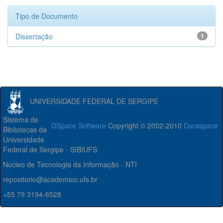
Tipo de Documento
Dissertação
1
UNIVERSIDADE FEDERAL DE SERGIPE
Sistema de
DSpace Software
Copyright © 2002-2010
Duraspace
Bibliotecas da
Universidade
Federal de Sergipe - SIBIUFS
Núcleo de Tecnologia da Informação - NTI
repositorio@academico.ufs.br
+55 79 3194-6528