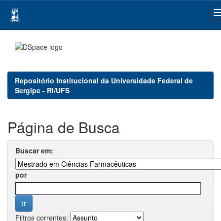
Skip
navigation
Repositório Institucional da Universidade Federal de
Sergipe - RI/UFS
Página de Busca
Buscar em:
por
Filtros correntes: